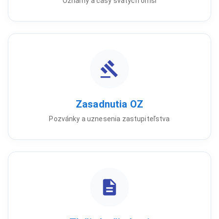
Oznamy a časy svätých omší
Zasadnutia OZ
Pozvánky a uznesenia zastupiteľstva