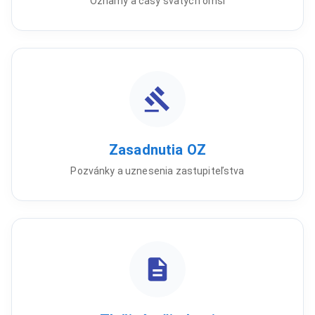
Oznamy a časy svätých omší
Zasadnutia OZ
Pozvánky a uznesenia zastupiteľstva