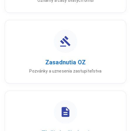
Oznamy a časy svätých omší
Zasadnutia OZ
Pozvánky a uznesenia zastupiteľstva