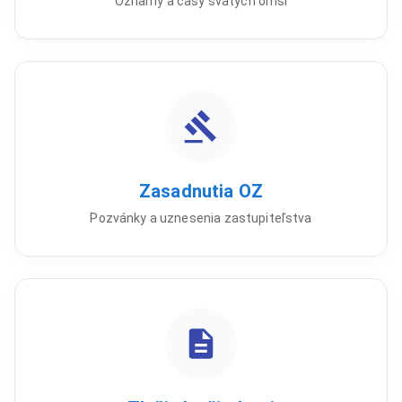
Oznamy a časy svätých omší
Zasadnutia OZ
Pozvánky a uznesenia zastupiteľstva