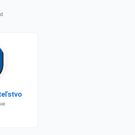
d.
teľstvo
sie