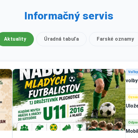
Informačný servis
Aktuality
Úradná tabuľa
Farské oznamy
Voľb
volby
Ozná
Ulože
Odpa
Mobil