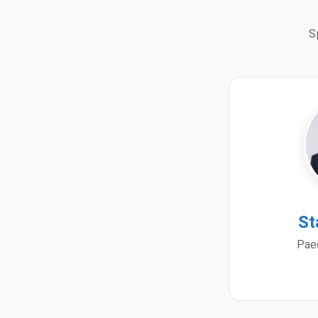
S
St
Pae