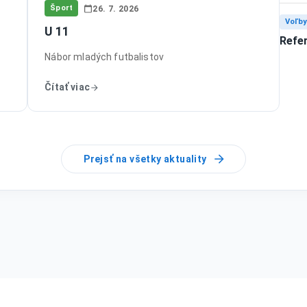
Šport
26. 7. 2026
Voľb
U 11
Refe
Nábor mladých futbalistov
Čítať viac
Prejsť na všetky aktuality