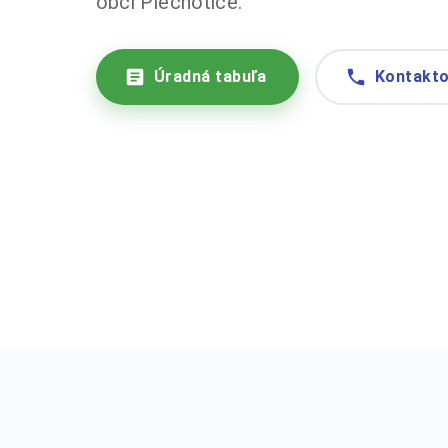
obci Plechotice.
Úradná tabuľa
Kontakto