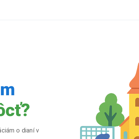
ám
ôcť?
áciám o dianí v