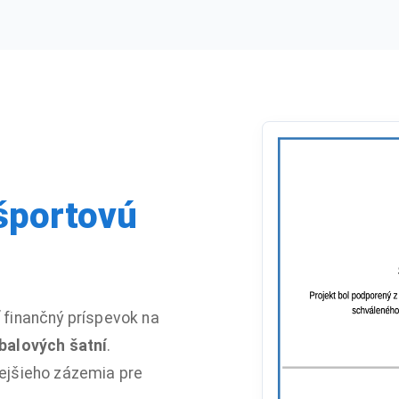
športovú
 finančný príspevok na
balových šatní
.
nejšieho zázemia pre